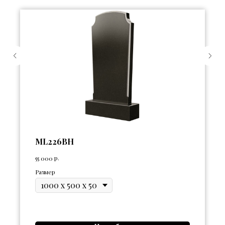
ML226BH
р.
55 000
Размер