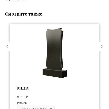
Смотрите также
ML213
р.
55 000
Размер