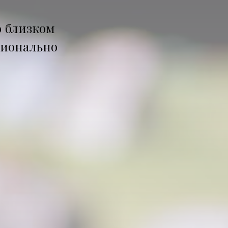
о близком
ционально