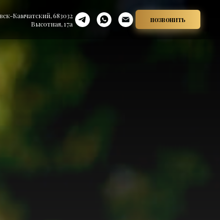
ск-Камчатский, 683032
позвонить
Высотная, 17а