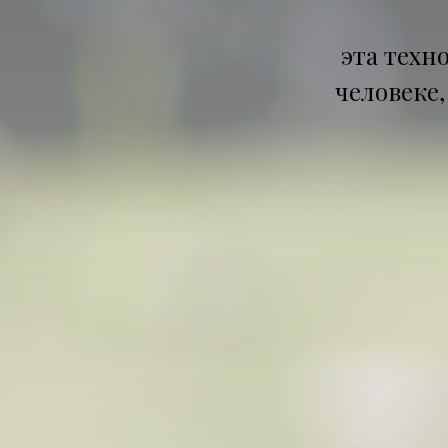
эта техн
человеке