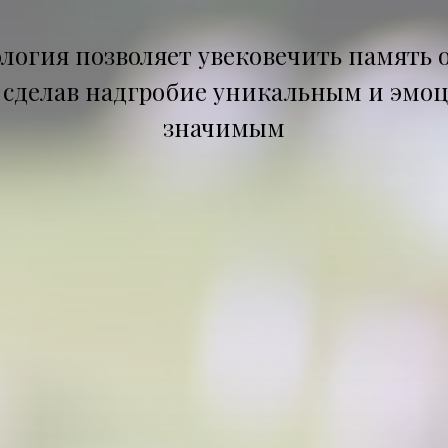
ология позволяет увековечить память 
, сделав надгробие уникальным и эмо
значимым