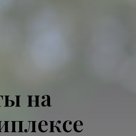
ты на
иплексе