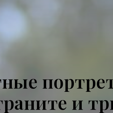
ные портре
граните и тр