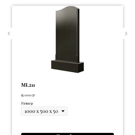
ML211
р.
55 000
Размер